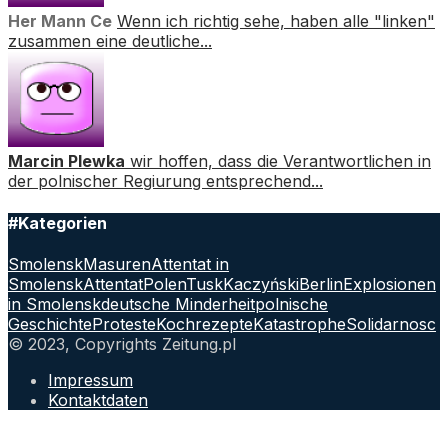
Her Mann Ce
Wenn ich richtig sehe, haben alle "linken"
zusammen eine deutliche...
Marcin Plewka
wir hoffen, dass die Verantwortlichen in
der polnischer Regiurung entsprechend...
#Kategorien
Smolensk
Masuren
Attentat in
Smolensk
Attentat
Polen
Tusk
Kaczyński
Berlin
Explosionen
in Smolensk
deutsche Minderheit
polnische
Geschichte
Proteste
Kochrezepte
Katastrophe
Solidarnosc
© 2023, Copyrights Zeitung.pl
Impressum
Kontaktdaten