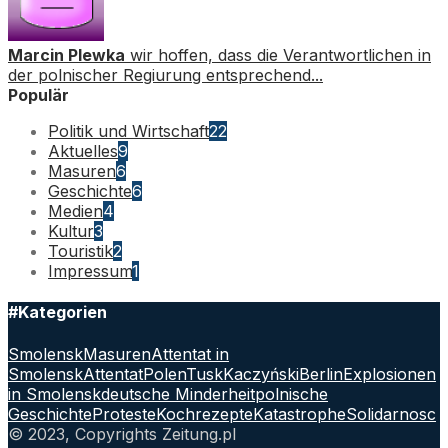
Marcin Plewka
wir hoffen, dass die Verantwortlichen in
der polnischer Regiurung entsprechend...
Populär
Politik und Wirtschaft
22
Aktuelles
9
Masuren
6
Geschichte
6
Medien
4
Kultur
3
Touristik
2
Impressum
1
#Kategorien
Smolensk
Masuren
Attentat in
Smolensk
Attentat
Polen
Tusk
Kaczyński
Berlin
Explosionen
in Smolensk
deutsche Minderheit
polnische
Geschichte
Proteste
Kochrezepte
Katastrophe
Solidarnosc
© 2023, Copyrights Zeitung.pl