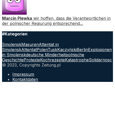
Marcin Plewka
wir hoffen, dass die Verantwortlichen in
der polnischer Regiurung entsprechend...
#Kategorien
Smolensk
Masuren
Attentat in
Smolensk
Attentat
Polen
Tusk
Kaczyński
Berlin
Explosionen
in Smolensk
deutsche Minderheit
polnische
Geschichte
Proteste
Kochrezepte
Katastrophe
Solidarnosc
© 2023, Copyrights Zeitung.pl
Impressum
Kontaktdaten